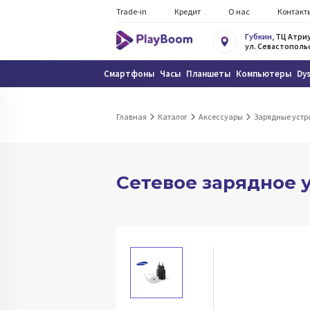
Trade-in
Кредит
О нас
Контакт
Губкин
, ТЦ Атри
ул. Севастопольс
Смартфоны
Часы
Планшеты
Компьютеры
Dy
Главная
Каталог
Аксессуары
Зарядные устр
Сетевое зарядное 