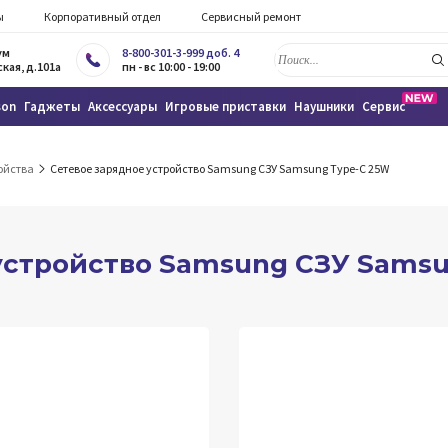
ы
Корпоративный отдел
Сервисный ремонт
ум
8-800-301-3-999 доб. 4
кая, д.101а
пн - вс 10:00 - 19:00
son
Гаджеты
Аксессуары
Игровые приставки
Наушники
Сервис
ойства
Сетевое зарядное устройство Samsung CЗУ Samsung Type-C 25W
устройство Samsung CЗУ Samsu