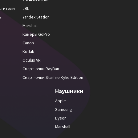
стители
JBL
ь
Yandex Station
Marshall
Камеры GoPro
Canon
Kodak
Oculus VR
Смарт-очки RayBan
Смарт-очки Starfire Kylie Edition
Наушники
Apple
Samsung
Dyson
Marshall