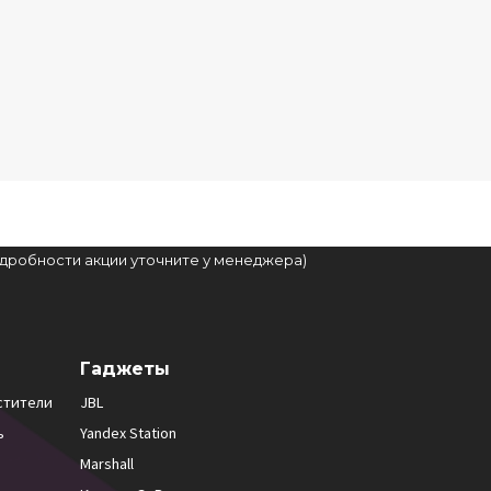
подробности акции уточните у менеджера)
Гаджеты
стители
JBL
ь
Yandex Station
Marshall