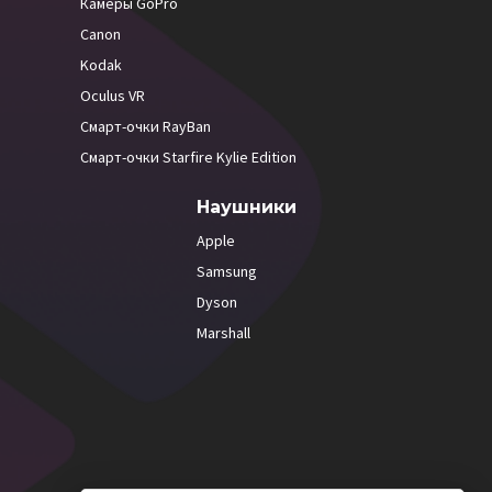
Камеры GoPro
Canon
Kodak
Oculus VR
Смарт-очки RayBan
Смарт-очки Starfire Kylie Edition
Наушники
Apple
Samsung
Dyson
Marshall