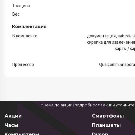
Толщина
Вес
Комплектация
В комплекте
документация, кабель U
скрепка для извлечения
карты / к
Процессор
Qualcomm Snapdra
* цена по акции (подробности акции уточнит
Акции
Смартфоны
Часы
Планшеты
Компьютеры
Dyson